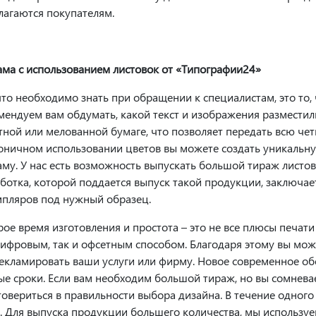
лагаются покупателям.
ама с использованием листовок от «Типографии24»
что необходимо знать при обращении к специалистам, это то,
мендуем вам обдумать, какой текст и изображения разместили
тной или мелованной бумаге, что позволяет передать всю чет
оничном использовании цветов вы можете создать уникаль
аму. У нас есть возможность выпускать большой тираж листов
ботка, которой поддается выпуск такой продукции, заключает
мпляров под нужный образец.
рое время изготовления и простота – это не все плюсы печат
цифровым, так и офсетным способом. Благодаря этому вы мож
екламировать ваши услуги или фирму. Новое современное об
ые сроки. Если вам необходим большой тираж, но вы сомнева
товериться в правильности выбора дизайна. В течение одног
з. Для выпуска продукции большего количества, мы использу