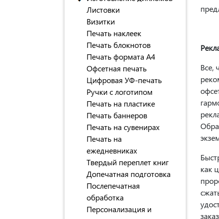
пред
Листовки
Визитки
Печать наклеек
Печать блокнотов
Рекл
Печать формата А4
Все, 
Офсетная печать
реко
Цифровая УФ-печать
офсе
Ручки с логотипом
гарм
Печать на пластике
рекл
Печать баннеров
Обра
Печать на сувенирах
экзе
Печать на
ежедневниках
Быст
Твердый переплет книг
как 
Допечатная подготовка
прор
Послепечатная
сжат
обработка
удос
Персонализация и
зака