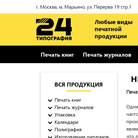
г. Москва, м. Марьино, ул. Перерва 19 стр.1
Любые виды
печатной
продукции
Печать книг
Печать журналов
Н
ВСЯ ПРОДУКЦИЯ
Печа
Печать книг
Одни
Печать журналов
част
Упаковка
прох
Календари
являе
Полиграфия
что 
Изготовление дипломов